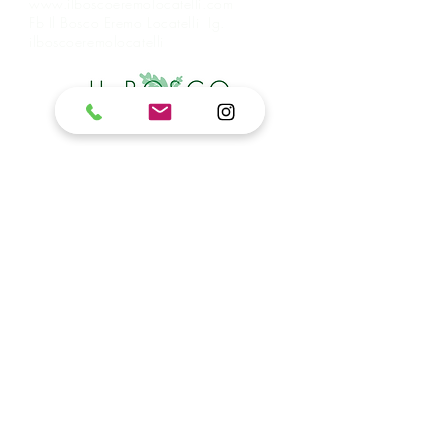
www.ilboscoeremolocatelli.com
Fb Il Bosco Eremo Locatelli Ig.
ilboscoeremolocatelli
in collaborazione con
Unisciti alla nostra MAILING LIST per
aggiornamenti, eventi e informazioni
Accetto linformativa sulla privacy