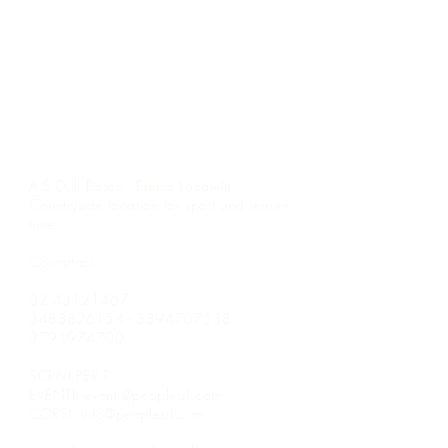
A.S.D. Il Bosco - Eremo Locatelli
Countryside location for sport and leisure
time
Contattaci:
02 43121467
3483826154
-
3394707538
-
3791974700
SCRIVI PER ?
EVENTI:
eventi@peoplesrl.com
CORSI:
info@peoplesrl.com